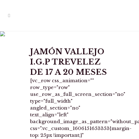
PRODUCTOS
JAMÓN VALLEJO
I.G.P TREVELEZ
DE 17 A 20 MESES
[vc_row css_animation=""
row_type="row"
use_row_as_full_screen_section="no"
type="full_width"
angled_section="no"
text_align="left"
background_image_as_pattern="without_pa
css=".vc_custom_1606151653353{margin-
top: 25px !important;}"