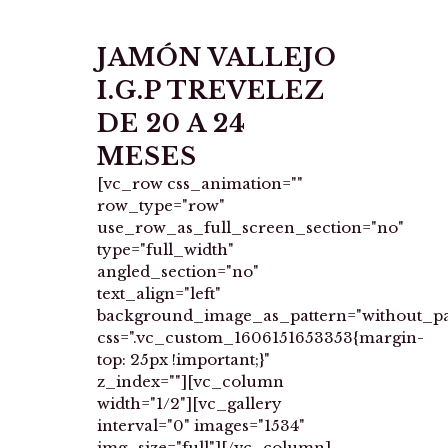
JAMÓN VALLEJO
I.G.P TREVELEZ
DE 20 A 24
MESES
[vc_row css_animation=""
row_type="row"
use_row_as_full_screen_section="no"
type="full_width"
angled_section="no"
text_align="left"
background_image_as_pattern="without_pa
css=".vc_custom_1606151653353{margin-
top: 25px !important;}"
z_index=""][vc_column
width="1/2"][vc_gallery
interval="0" images="1534"
img_size="full"][/vc_column]