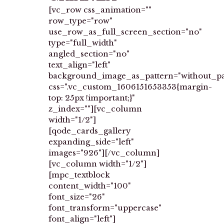
[vc_row css_animation=""
row_type="row"
use_row_as_full_screen_section="no"
type="full_width"
angled_section="no"
text_align="left"
background_image_as_pattern="without_pa
css=".vc_custom_1606151653353{margin-
top: 25px !important;}"
z_index=""][vc_column
width="1/2"]
[qode_cards_gallery
expanding_side="left"
images="926"][/vc_column]
[vc_column width="1/2"]
[mpc_textblock
content_width="100"
font_size="26"
font_transform="uppercase"
font_align="left"]