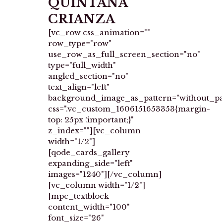
QUINTANA
CRIANZA
[vc_row css_animation=""
row_type="row"
use_row_as_full_screen_section="no"
type="full_width"
angled_section="no"
text_align="left"
background_image_as_pattern="without_pa
css=".vc_custom_1606151653353{margin-
top: 25px !important;}"
z_index=""][vc_column
width="1/2"]
[qode_cards_gallery
expanding_side="left"
images="1240"][/vc_column]
[vc_column width="1/2"]
[mpc_textblock
content_width="100"
font_size="26"