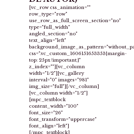
[vc_row css_animation=""
row_type="row"
use_row_as_full_screen_section="no"
type="full_width"
angled_section="no"
text_align="left"
background_image_as_pattern="without_pa
css=".vc_custom_1606151653353{margin-
top: 25px !important;}"
z_index=""][vc_column
width="1/2"][vc_gallery
interval="0" images="981"
img_size="full"][/vc_column]
[vc_column width="1/2"]
[mpc_textblock
content_width="100"
font_size="26"
font_transform="uppercase"
font_align="left"]
[/mpc_textblock]