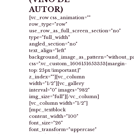
AUTOR)
[vc_row css_animation=""
row_type="row"
use_row_as_full_screen_section="no"
type="full_width"
angled_section="no"
text_align="left"
background_image_as_pattern="without_pa
css=".vc_custom_1606151653353{margin-
top: 25px !important;}"
z_index=""][vc_column
width="1/2"][vc_gallery
interval="0" images="982"
img_size="full"][/vc_column]
[vc_column width="1/2"]
[mpc_textblock
content_width="100"
font_size="26"
font_transform="uppercase"