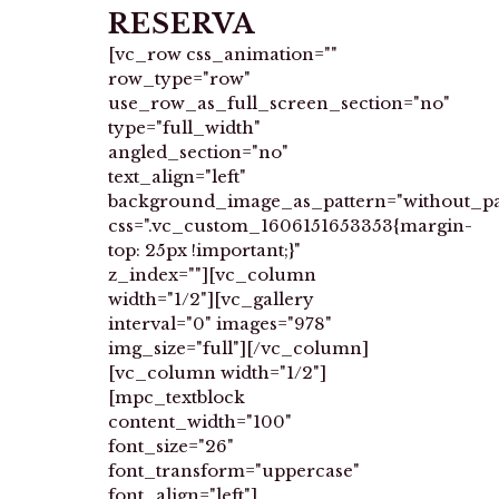
RESERVA
[vc_row css_animation=""
row_type="row"
use_row_as_full_screen_section="no"
type="full_width"
angled_section="no"
text_align="left"
background_image_as_pattern="without_pa
css=".vc_custom_1606151653353{margin-
top: 25px !important;}"
z_index=""][vc_column
width="1/2"][vc_gallery
interval="0" images="978"
img_size="full"][/vc_column]
[vc_column width="1/2"]
[mpc_textblock
content_width="100"
font_size="26"
font_transform="uppercase"
font_align="left"]