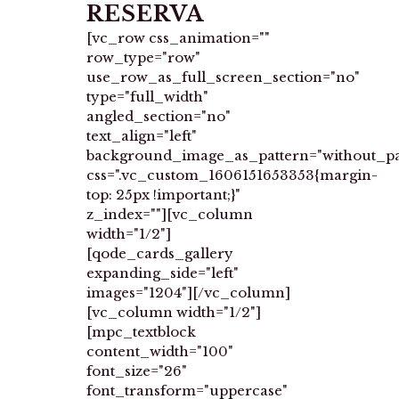
RESERVA
[vc_row css_animation=""
row_type="row"
use_row_as_full_screen_section="no"
type="full_width"
angled_section="no"
text_align="left"
background_image_as_pattern="without_pa
css=".vc_custom_1606151653353{margin-
top: 25px !important;}"
z_index=""][vc_column
width="1/2"]
[qode_cards_gallery
expanding_side="left"
images="1204"][/vc_column]
[vc_column width="1/2"]
[mpc_textblock
content_width="100"
font_size="26"
font_transform="uppercase"