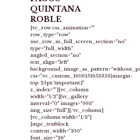
QUINTANA
ROBLE
[vc_row css_animation=""
row_type="row"
use_row_as_full_screen_section="no"
type="full_width"
angled_section="no"
text_align="left"
background_image_as_pattern="without_pa
css=".vc_custom_1606151653353{margin-
top: 25px !important;}"
z_index=""][vc_column
width="1/2"][vc_gallery
interval="0" images="993"
img_size="full"][/vc_column]
[vc_column width="1/2"]
[mpc_textblock
content_width="100"
font_size="26"