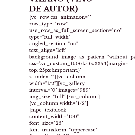
DE AUTOR)
[vc_row css_animation=""
row_type="row"
use_row_as_full_screen_section="no"
type="full_width"
angled_section="no"
text_align="left"
background_image_as_pattern="without_pa
css=".vc_custom_1606151653353{margin-
top: 25px !important;}"
z_index=""][vc_column
width="1/2"][vc_gallery
interval="0" images="989"
img_size="full"][/vc_column]
[vc_column width="1/2"]
[mpc_textblock
content_width="100"
font_size="26"
font_transform="uppercase"