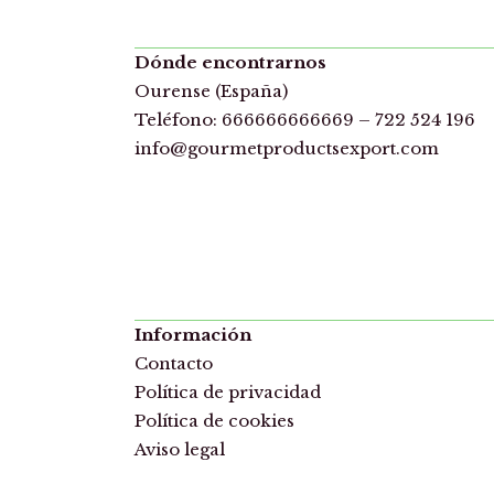
Dónde encontrarnos
Ourense (España)
Teléfono: 666666666669 – 722 524 196
info
@
gourm
etpro
ducts
expor
t.com
Información
Contacto
Política de privacidad
Política de cookies
Aviso legal